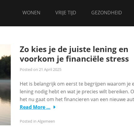
WONEN
VRIJE TIJD
GEZONDHEID
Zo kies je de juiste lening en
voorkom je financiële stress
Posted on
21 April 2025
Het is belangrijk om eerst te begrijpen waarom je 
lening nodig hebt en wat je precies wilt bereiken. O
het nu gaat om het financieren van een nieuwe aut
Read More …
Posted in
Algemeen