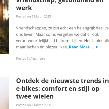
werk
Posted on
9 March 2025
Vriendschappen, ze zijn echt een belangrijk deel v
ons leven. Maar soms vergeten we dat er ook
verantwoordelijkheid bij komt kijken. Het is niet al
maar lachen en plezier. Nee,
Read More …
Posted in
Algemeen
Ontdek de nieuwste trends in
e-bikes: comfort en stijl op
twee wielen
Posted on
2 March 2025