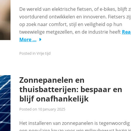
De wereld van elektrische fietsen, of e-bikes, blijft z
voortdurend ontwikkelen en innoveren. Fietsers zi
op zoek naar comfort, stijl en veiligheid op hun
tweewielige metgezellen, en de industrie heeft
Rea
More …
Posted in
Vrije tijd
Zonnepanelen en
thuisbatterijen: bespaar en
blijf onafhankelijk
Posted on
10 January 2025
Het installeren van zonnepanelen is tegenwoordig
een populaire keuze voor wie milieubewust bezig i