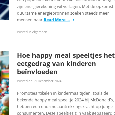
zijn energierekening wil verlagen. Met de opkomst
duurzame energiebronnen zoeken steeds meer
mensen naar
Read More …
Posted in
Algemeen
Hoe happy meal speeltjes het
eetgedrag van kinderen
beïnvloeden
Posted on
21 December 2024
Promotieartikelen in kindermaaltijden, zoals de
bekende happy meal speeltje 2024 bij McDonald’s,
hebben een enorme aantrekkingskracht op jonge
consumenten. Deze speeltjes zijn vaak gebaseerd 