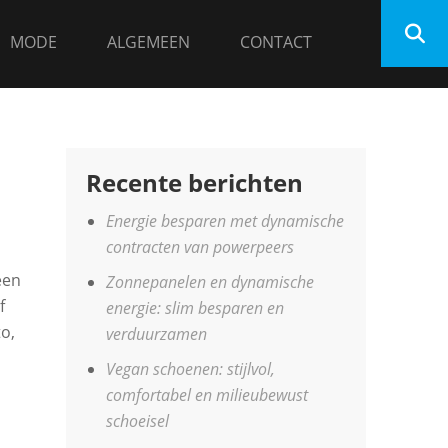
MODE
ALGEMEEN
CONTACT
Recente berichten
Energie besparen met dynamische
contracten van powerpeers
een
Zonnepanelen en dynamische
f
energie: slim besparen en
o,
verduurzamen
Vegan schoenen: stijlvol,
comfortabel en milieubewust
schoeisel