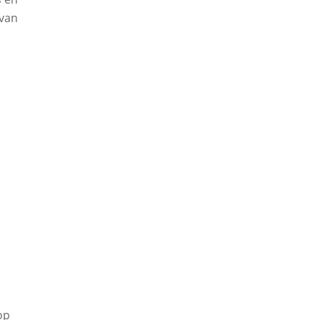
 van
op